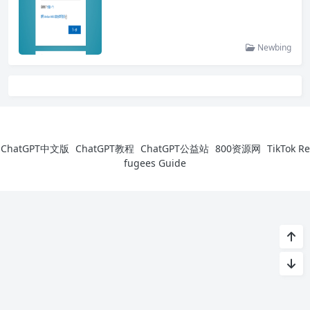
Newbing
ChatGPT中文版
ChatGPT教程
ChatGPT公益站
800资源网
TikTok Re
fugees Guide